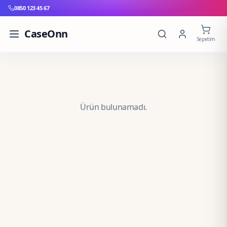
0850 123 45 67
CaseOnn
Sepetim
Ürün bulunamadı.