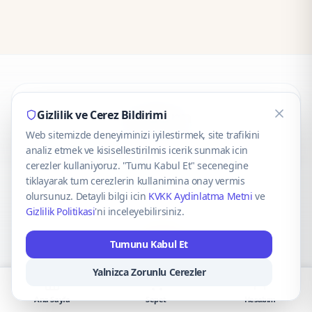
CaseOnn
Gizlilik ve Cerez Bildirimi
Web sitemizde deneyiminizi iyilestirmek, site trafikini
© 2025 CaseOnn. Tüm hakları saklıdır.
analiz etmek ve kisisellestirilmis icerik sunmak icin
cerezler kullaniyoruz. "Tumu Kabul Et" secenegine
tiklayarak tum cerezlerin kullanimina onay vermis
olursunuz. Detayli bilgi icin
KVKK Aydinlatma Metni
ve
Gizlilik Politikasi
'ni inceleyebilirsiniz.
Güvenli ödeme altyapısı
iyzico
tarafından sağlanmaktadır.
Tumunu Kabul Et
iyzico ile Öde
Troy
VISA
Mastercard
AMEX
Yalnizca Zorunlu Cerezler
Ana Sayfa
Sepet
Hesabım