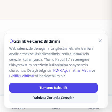
CaseOnn
Gizlilik ve Cerez Bildirimi
Web sitemizde deneyiminizi iyilestirmek, site trafikini
© 2025 CaseOnn. Tüm hakları saklıdır.
analiz etmek ve kisisellestirilmis icerik sunmak icin
cerezler kullaniyoruz. "Tumu Kabul Et" secenegine
tiklayarak tum cerezlerin kullanimina onay vermis
olursunuz. Detayli bilgi icin
KVKK Aydinlatma Metni
ve
Gizlilik Politikasi
'ni inceleyebilirsiniz.
Güvenli ödeme altyapısı
iyzico
tarafından sağlanmaktadır.
Tumunu Kabul Et
iyzico ile Öde
Troy
VISA
Mastercard
AMEX
Yalnizca Zorunlu Cerezler
Ana Sayfa
Sepet
Hesabım