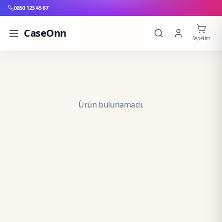
0850 123 45 67
CaseOnn
Sepetim
Ürün bulunamadı.