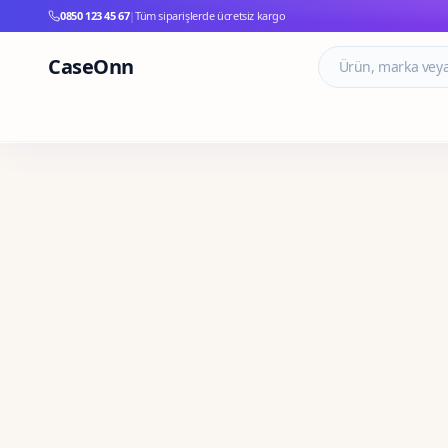
0850 123 45 67
|
Tüm siparişlerde ücretsiz kargo
CaseOnn