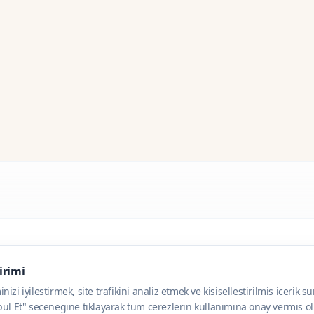
dirimi
zi iyilestirmek, site trafikini analiz etmek ve kisisellestirilmis icerik s
ul Et" secenegine tiklayarak tum cerezlerin kullanimina onay vermis olu