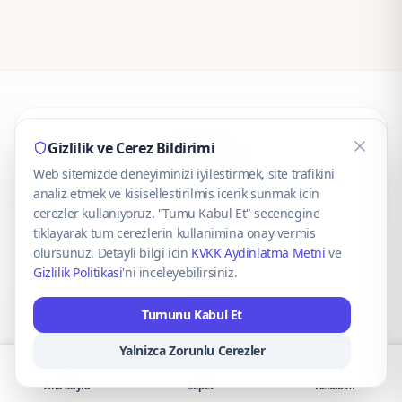
CaseOnn
Gizlilik ve Cerez Bildirimi
Web sitemizde deneyiminizi iyilestirmek, site trafikini
© 2025 CaseOnn. Tüm hakları saklıdır.
analiz etmek ve kisisellestirilmis icerik sunmak icin
cerezler kullaniyoruz. "Tumu Kabul Et" secenegine
tiklayarak tum cerezlerin kullanimina onay vermis
olursunuz. Detayli bilgi icin
KVKK Aydinlatma Metni
ve
Gizlilik Politikasi
'ni inceleyebilirsiniz.
Güvenli ödeme altyapısı
iyzico
tarafından sağlanmaktadır.
Tumunu Kabul Et
iyzico ile Öde
Troy
VISA
Mastercard
AMEX
Yalnizca Zorunlu Cerezler
Ana Sayfa
Sepet
Hesabım