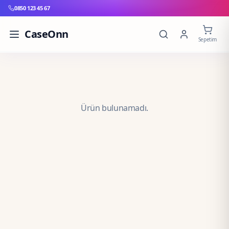
0850 123 45 67
CaseOnn
Sepetim
Ürün bulunamadı.