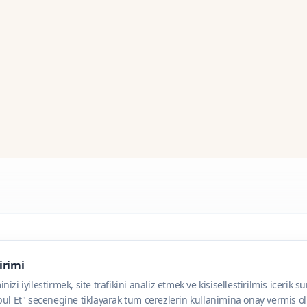
dirimi
zi iyilestirmek, site trafikini analiz etmek ve kisisellestirilmis icerik s
ul Et" secenegine tiklayarak tum cerezlerin kullanimina onay vermis olu