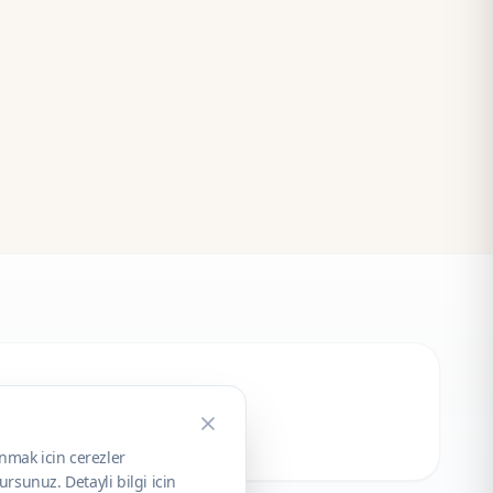
unmak icin cerezler
rsunuz. Detayli bilgi icin