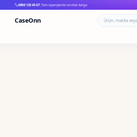
0850 123 45 67
|
Tüm siparişlerde ücretsiz kargo
CaseOnn