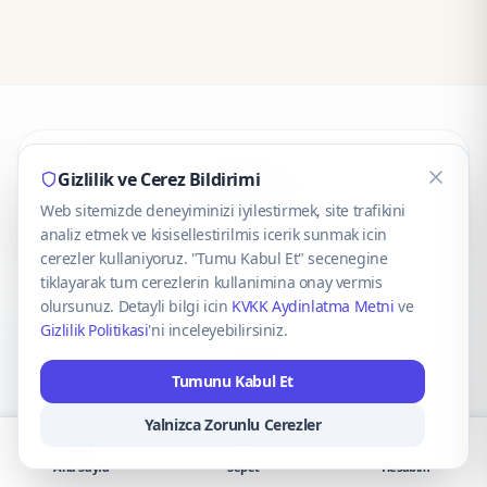
CaseOnn
Gizlilik ve Cerez Bildirimi
Web sitemizde deneyiminizi iyilestirmek, site trafikini
© 2025 CaseOnn. Tüm hakları saklıdır.
analiz etmek ve kisisellestirilmis icerik sunmak icin
cerezler kullaniyoruz. "Tumu Kabul Et" secenegine
tiklayarak tum cerezlerin kullanimina onay vermis
olursunuz. Detayli bilgi icin
KVKK Aydinlatma Metni
ve
Gizlilik Politikasi
'ni inceleyebilirsiniz.
Güvenli ödeme altyapısı
iyzico
tarafından sağlanmaktadır.
Tumunu Kabul Et
iyzico ile Öde
Troy
VISA
Mastercard
AMEX
Yalnizca Zorunlu Cerezler
Ana Sayfa
Sepet
Hesabım