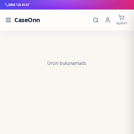
0850 123 45 67
CaseOnn
Sepetim
Ürün bulunamadı.