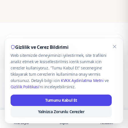
CaseOnn
Gizlilik ve Cerez Bildirimi
Web sitemizde deneyiminizi iyilestirmek, site trafikini
© 2025 CaseOnn. Tüm hakları saklıdır.
analiz etmek ve kisisellestirilmis icerik sunmak icin
cerezler kullaniyoruz. "Tumu Kabul Et" secenegine
tiklayarak tum cerezlerin kullanimina onay vermis
olursunuz. Detayli bilgi icin
KVKK Aydinlatma Metni
ve
Gizlilik Politikasi
'ni inceleyebilirsiniz.
Güvenli ödeme altyapısı
iyzico
tarafından sağlanmaktadır.
Tumunu Kabul Et
iyzico ile Öde
Troy
VISA
Mastercard
AMEX
Yalnizca Zorunlu Cerezler
Ana Sayfa
Sepet
Hesabım