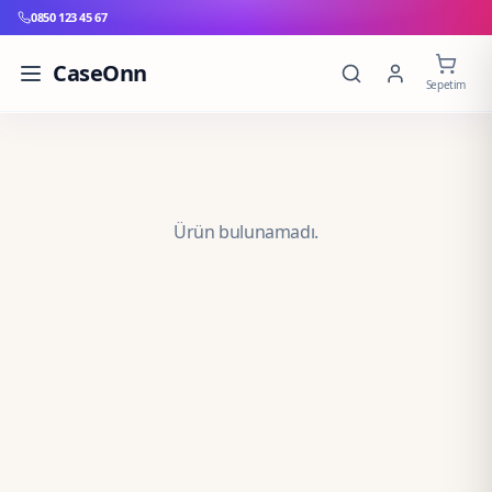
0850 123 45 67
CaseOnn
Sepetim
Ürün bulunamadı.