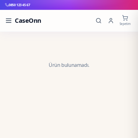
0850 123 45 67
CaseOnn
Sepetim
Ürün bulunamadı.