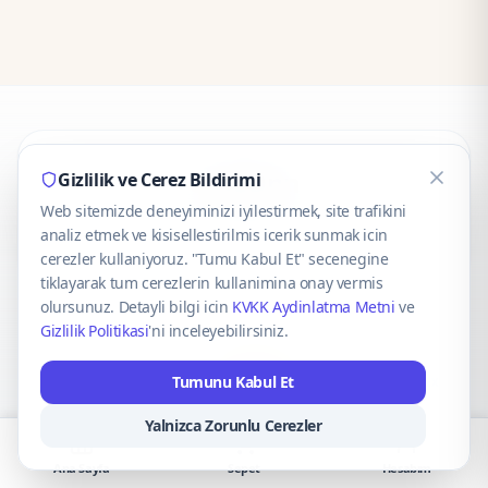
CaseOnn
Gizlilik ve Cerez Bildirimi
Web sitemizde deneyiminizi iyilestirmek, site trafikini
© 2025 CaseOnn. Tüm hakları saklıdır.
analiz etmek ve kisisellestirilmis icerik sunmak icin
cerezler kullaniyoruz. "Tumu Kabul Et" secenegine
tiklayarak tum cerezlerin kullanimina onay vermis
olursunuz. Detayli bilgi icin
KVKK Aydinlatma Metni
ve
Gizlilik Politikasi
'ni inceleyebilirsiniz.
Güvenli ödeme altyapısı
iyzico
tarafından sağlanmaktadır.
Tumunu Kabul Et
iyzico ile Öde
Troy
VISA
Mastercard
AMEX
Yalnizca Zorunlu Cerezler
Ana Sayfa
Sepet
Hesabım