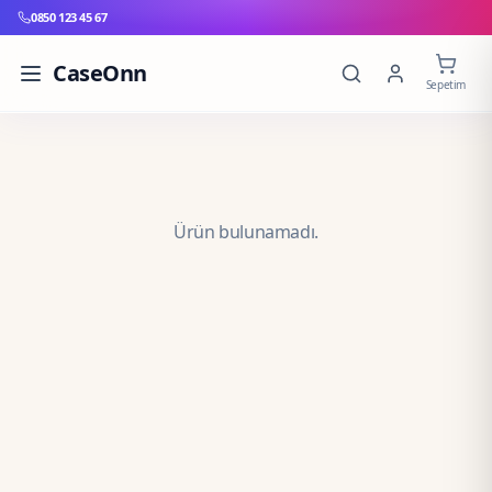
0850 123 45 67
CaseOnn
Sepetim
Ürün bulunamadı.