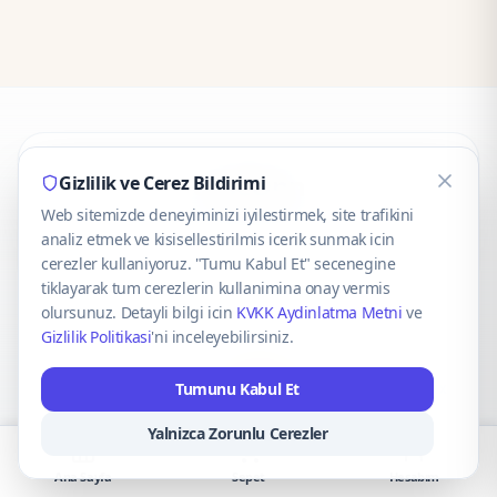
CaseOnn
Gizlilik ve Cerez Bildirimi
Web sitemizde deneyiminizi iyilestirmek, site trafikini
© 2025 CaseOnn. Tüm hakları saklıdır.
analiz etmek ve kisisellestirilmis icerik sunmak icin
cerezler kullaniyoruz. "Tumu Kabul Et" secenegine
tiklayarak tum cerezlerin kullanimina onay vermis
olursunuz. Detayli bilgi icin
KVKK Aydinlatma Metni
ve
Gizlilik Politikasi
'ni inceleyebilirsiniz.
Güvenli ödeme altyapısı
iyzico
tarafından sağlanmaktadır.
Tumunu Kabul Et
iyzico ile Öde
Troy
VISA
Mastercard
AMEX
Yalnizca Zorunlu Cerezler
Ana Sayfa
Sepet
Hesabım