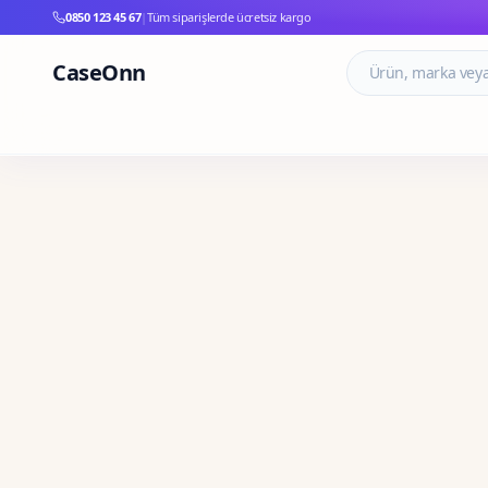
0850 123 45 67
|
Tüm siparişlerde ücretsiz kargo
CaseOnn