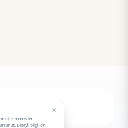
unmak icin cerezler
rsunuz. Detayli bilgi icin