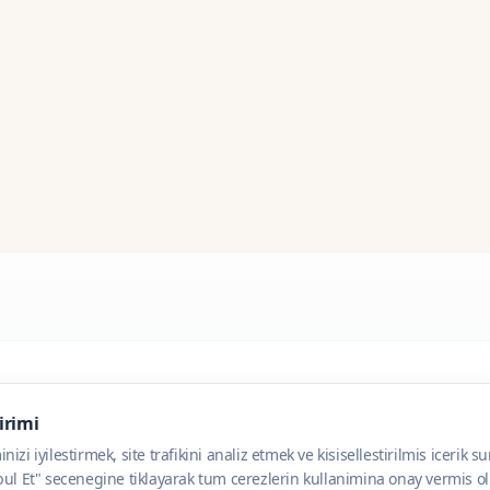
dirimi
zi iyilestirmek, site trafikini analiz etmek ve kisisellestirilmis icerik s
ul Et" secenegine tiklayarak tum cerezlerin kullanimina onay vermis olu