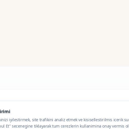
dirimi
zi iyilestirmek, site trafikini analiz etmek ve kisisellestirilmis icerik s
ul Et" secenegine tiklayarak tum cerezlerin kullanimina onay vermis olu