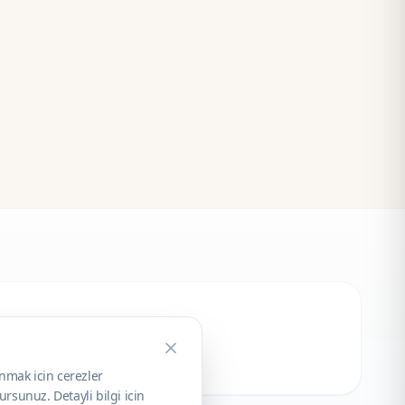
unmak icin cerezler
rsunuz. Detayli bilgi icin