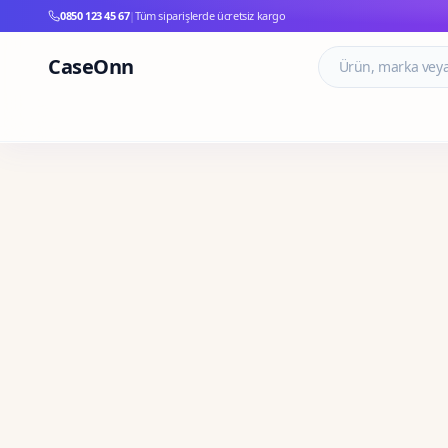
0850 123 45 67
|
Tüm siparişlerde ücretsiz kargo
CaseOnn