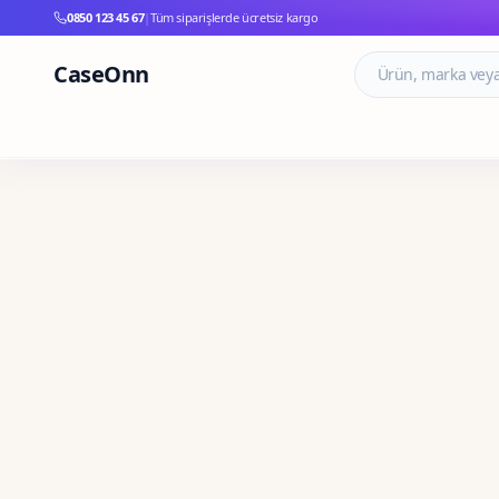
0850 123 45 67
|
Tüm siparişlerde ücretsiz kargo
CaseOnn