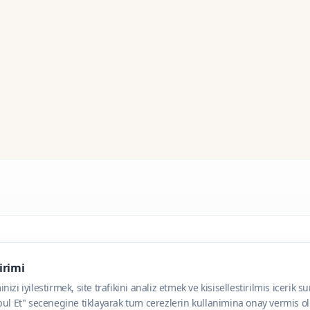
dirimi
zi iyilestirmek, site trafikini analiz etmek ve kisisellestirilmis icerik s
ul Et" secenegine tiklayarak tum cerezlerin kullanimina onay vermis olu