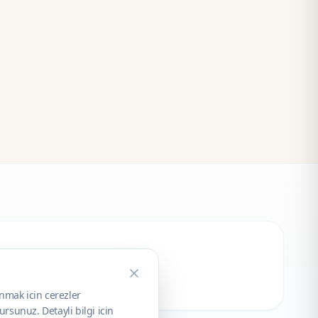
unmak icin cerezler
rsunuz. Detayli bilgi icin