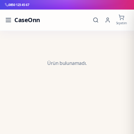
0850 123 45 67
CaseOnn
Sepetim
Ürün bulunamadı.