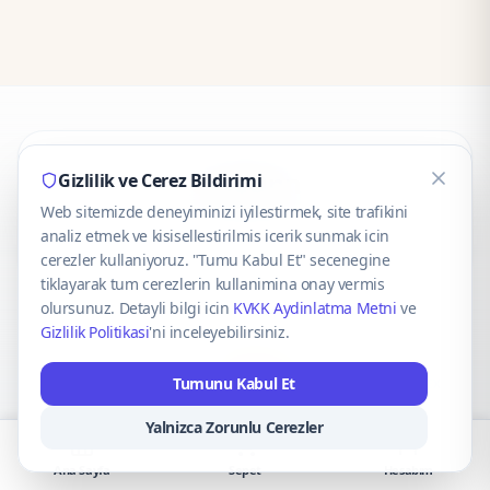
CaseOnn
Gizlilik ve Cerez Bildirimi
Web sitemizde deneyiminizi iyilestirmek, site trafikini
© 2025 CaseOnn. Tüm hakları saklıdır.
analiz etmek ve kisisellestirilmis icerik sunmak icin
cerezler kullaniyoruz. "Tumu Kabul Et" secenegine
tiklayarak tum cerezlerin kullanimina onay vermis
olursunuz. Detayli bilgi icin
KVKK Aydinlatma Metni
ve
Gizlilik Politikasi
'ni inceleyebilirsiniz.
Güvenli ödeme altyapısı
iyzico
tarafından sağlanmaktadır.
Tumunu Kabul Et
iyzico ile Öde
Troy
VISA
Mastercard
AMEX
Yalnizca Zorunlu Cerezler
Ana Sayfa
Sepet
Hesabım