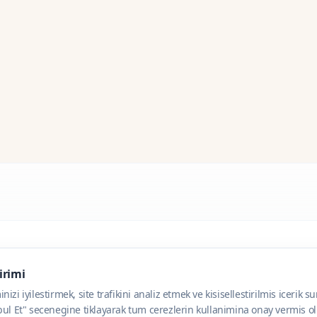
dirimi
zi iyilestirmek, site trafikini analiz etmek ve kisisellestirilmis icerik s
ul Et" secenegine tiklayarak tum cerezlerin kullanimina onay vermis olu