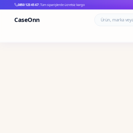
0850 123 45 67
|
Tüm siparişlerde ücretsiz kargo
CaseOnn