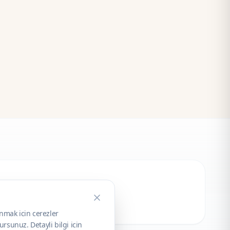
unmak icin cerezler
rsunuz. Detayli bilgi icin