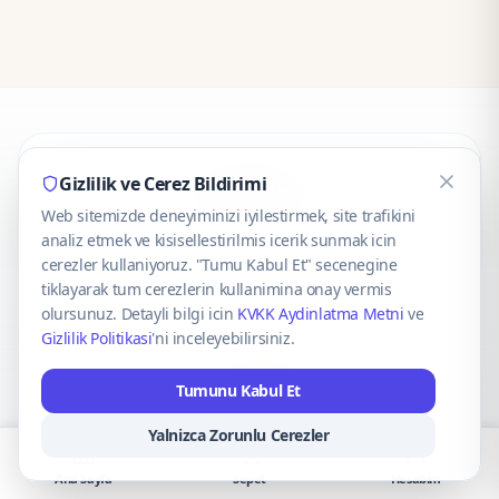
CaseOnn
Gizlilik ve Cerez Bildirimi
Web sitemizde deneyiminizi iyilestirmek, site trafikini
© 2025 CaseOnn. Tüm hakları saklıdır.
analiz etmek ve kisisellestirilmis icerik sunmak icin
cerezler kullaniyoruz. "Tumu Kabul Et" secenegine
tiklayarak tum cerezlerin kullanimina onay vermis
olursunuz. Detayli bilgi icin
KVKK Aydinlatma Metni
ve
Gizlilik Politikasi
'ni inceleyebilirsiniz.
Güvenli ödeme altyapısı
iyzico
tarafından sağlanmaktadır.
Tumunu Kabul Et
iyzico ile Öde
Troy
VISA
Mastercard
AMEX
Yalnizca Zorunlu Cerezler
Ana Sayfa
Sepet
Hesabım