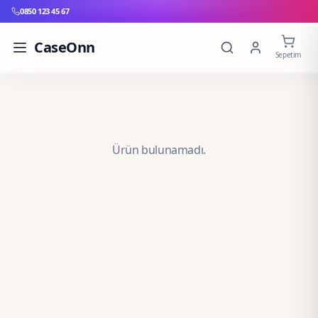
0850 123 45 67
CaseOnn
Sepetim
Ürün bulunamadı.