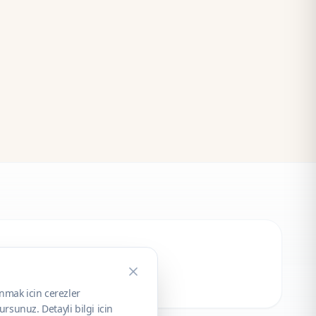
unmak icin cerezler
rsunuz. Detayli bilgi icin