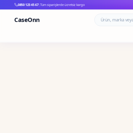
0850 123 45 67
|
Tüm siparişlerde ücretsiz kargo
CaseOnn