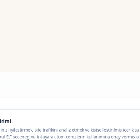
dirimi
zi iyilestirmek, site trafikini analiz etmek ve kisisellestirilmis icerik s
ul Et" secenegine tiklayarak tum cerezlerin kullanimina onay vermis olu