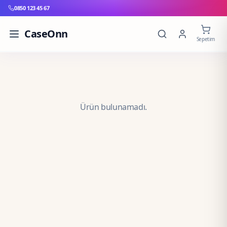
0850 123 45 67
CaseOnn
Sepetim
Ürün bulunamadı.