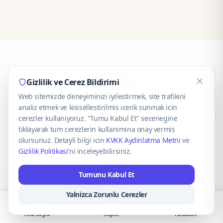
CaseOnn
Gizlilik ve Cerez Bildirimi
Web sitemizde deneyiminizi iyilestirmek, site trafikini
© 2025 CaseOnn. Tüm hakları saklıdır.
analiz etmek ve kisisellestirilmis icerik sunmak icin
cerezler kullaniyoruz. "Tumu Kabul Et" secenegine
tiklayarak tum cerezlerin kullanimina onay vermis
olursunuz. Detayli bilgi icin
KVKK Aydinlatma Metni
ve
Gizlilik Politikasi
'ni inceleyebilirsiniz.
Güvenli ödeme altyapısı
iyzico
tarafından sağlanmaktadır.
Tumunu Kabul Et
iyzico ile Öde
Troy
VISA
Mastercard
AMEX
Yalnizca Zorunlu Cerezler
Ana Sayfa
Sepet
Hesabım