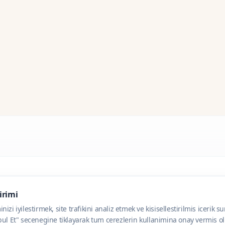
dirimi
zi iyilestirmek, site trafikini analiz etmek ve kisisellestirilmis icerik s
ul Et" secenegine tiklayarak tum cerezlerin kullanimina onay vermis olu