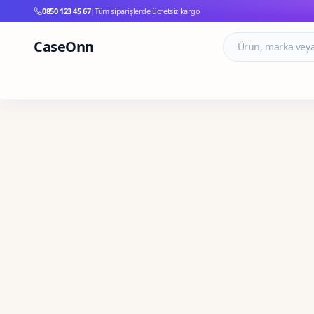
0850 123 45 67
|
Tüm siparişlerde ücretsiz kargo
CaseOnn