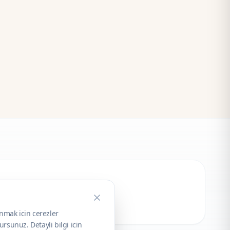
unmak icin cerezler
rsunuz. Detayli bilgi icin