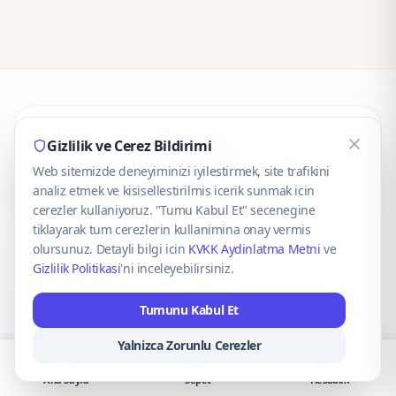
CaseOnn
Gizlilik ve Cerez Bildirimi
Web sitemizde deneyiminizi iyilestirmek, site trafikini
© 2025 CaseOnn. Tüm hakları saklıdır.
analiz etmek ve kisisellestirilmis icerik sunmak icin
cerezler kullaniyoruz. "Tumu Kabul Et" secenegine
tiklayarak tum cerezlerin kullanimina onay vermis
olursunuz. Detayli bilgi icin
KVKK Aydinlatma Metni
ve
Gizlilik Politikasi
'ni inceleyebilirsiniz.
Güvenli ödeme altyapısı
iyzico
tarafından sağlanmaktadır.
Tumunu Kabul Et
iyzico ile Öde
Troy
VISA
Mastercard
AMEX
Yalnizca Zorunlu Cerezler
Ana Sayfa
Sepet
Hesabım