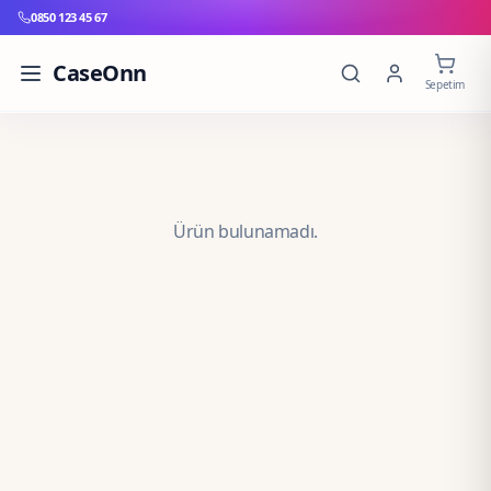
0850 123 45 67
CaseOnn
Sepetim
Ürün bulunamadı.