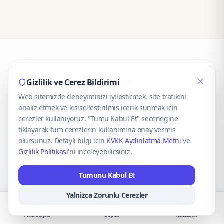
CaseOnn
Gizlilik ve Cerez Bildirimi
Web sitemizde deneyiminizi iyilestirmek, site trafikini
© 2025 CaseOnn. Tüm hakları saklıdır.
analiz etmek ve kisisellestirilmis icerik sunmak icin
cerezler kullaniyoruz. "Tumu Kabul Et" secenegine
tiklayarak tum cerezlerin kullanimina onay vermis
olursunuz. Detayli bilgi icin
KVKK Aydinlatma Metni
ve
Gizlilik Politikasi
'ni inceleyebilirsiniz.
Güvenli ödeme altyapısı
iyzico
tarafından sağlanmaktadır.
Tumunu Kabul Et
iyzico ile Öde
Troy
VISA
Mastercard
AMEX
Yalnizca Zorunlu Cerezler
Ana Sayfa
Sepet
Hesabım