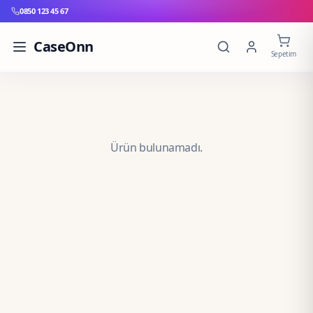
0850 123 45 67
CaseOnn
Sepetim
Ürün bulunamadı.