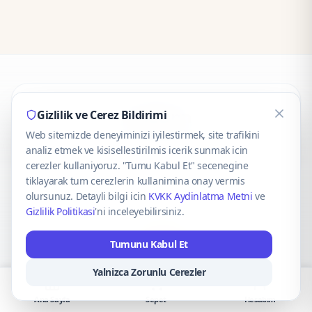
CaseOnn
Gizlilik ve Cerez Bildirimi
Web sitemizde deneyiminizi iyilestirmek, site trafikini
© 2025 CaseOnn. Tüm hakları saklıdır.
analiz etmek ve kisisellestirilmis icerik sunmak icin
cerezler kullaniyoruz. "Tumu Kabul Et" secenegine
tiklayarak tum cerezlerin kullanimina onay vermis
olursunuz. Detayli bilgi icin
KVKK Aydinlatma Metni
ve
Gizlilik Politikasi
'ni inceleyebilirsiniz.
Güvenli ödeme altyapısı
iyzico
tarafından sağlanmaktadır.
Tumunu Kabul Et
iyzico ile Öde
Troy
VISA
Mastercard
AMEX
Yalnizca Zorunlu Cerezler
Ana Sayfa
Sepet
Hesabım