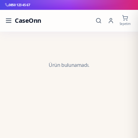
0850 123 45 67
CaseOnn
Sepetim
Ürün bulunamadı.