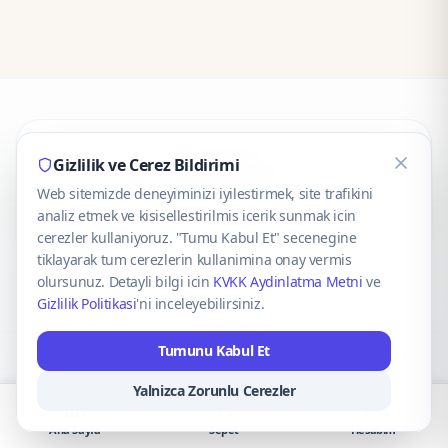
CaseOnn
Gizlilik ve Cerez Bildirimi
Web sitemizde deneyiminizi iyilestirmek, site trafikini
© 2025 CaseOnn. Tüm hakları saklıdır.
analiz etmek ve kisisellestirilmis icerik sunmak icin
cerezler kullaniyoruz. "Tumu Kabul Et" secenegine
tiklayarak tum cerezlerin kullanimina onay vermis
olursunuz. Detayli bilgi icin
KVKK Aydinlatma Metni
ve
Gizlilik Politikasi
'ni inceleyebilirsiniz.
Güvenli ödeme altyapısı
iyzico
tarafından sağlanmaktadır.
Tumunu Kabul Et
iyzico ile Öde
Troy
VISA
Mastercard
AMEX
Yalnizca Zorunlu Cerezler
Ana Sayfa
Sepet
Hesabım