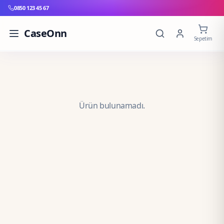
0850 123 45 67
CaseOnn
Sepetim
Ürün bulunamadı.