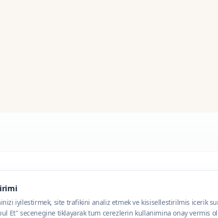
dirimi
zi iyilestirmek, site trafikini analiz etmek ve kisisellestirilmis icerik s
ul Et" secenegine tiklayarak tum cerezlerin kullanimina onay vermis olu