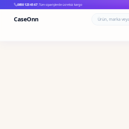
0850 123 45 67
|
Tüm siparişlerde ücretsiz kargo
CaseOnn