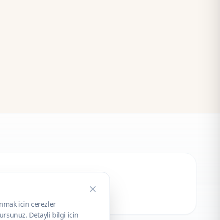
unmak icin cerezler
rsunuz. Detayli bilgi icin