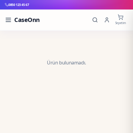
0850 123 45 67
CaseOnn
Sepetim
Ürün bulunamadı.