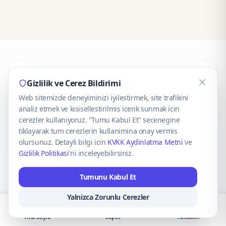
CaseOnn
Gizlilik ve Cerez Bildirimi
Web sitemizde deneyiminizi iyilestirmek, site trafikini
© 2025 CaseOnn. Tüm hakları saklıdır.
analiz etmek ve kisisellestirilmis icerik sunmak icin
cerezler kullaniyoruz. "Tumu Kabul Et" secenegine
tiklayarak tum cerezlerin kullanimina onay vermis
olursunuz. Detayli bilgi icin
KVKK Aydinlatma Metni
ve
Gizlilik Politikasi
'ni inceleyebilirsiniz.
Güvenli ödeme altyapısı
iyzico
tarafından sağlanmaktadır.
Tumunu Kabul Et
iyzico ile Öde
Troy
VISA
Mastercard
AMEX
Yalnizca Zorunlu Cerezler
Ana Sayfa
Sepet
Hesabım