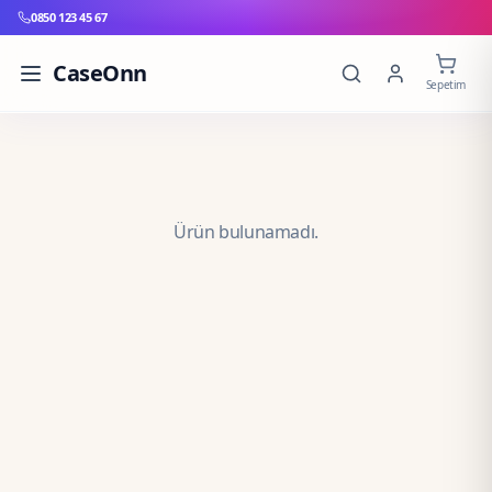
0850 123 45 67
CaseOnn
Sepetim
Ürün bulunamadı.