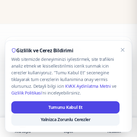
CaseOnn
Gizlilik ve Cerez Bildirimi
Web sitemizde deneyiminizi iyilestirmek, site trafikini
© 2025 CaseOnn. Tüm hakları saklıdır.
analiz etmek ve kisisellestirilmis icerik sunmak icin
cerezler kullaniyoruz. "Tumu Kabul Et" secenegine
tiklayarak tum cerezlerin kullanimina onay vermis
olursunuz. Detayli bilgi icin
KVKK Aydinlatma Metni
ve
Gizlilik Politikasi
'ni inceleyebilirsiniz.
Güvenli ödeme altyapısı
iyzico
tarafından sağlanmaktadır.
Tumunu Kabul Et
iyzico ile Öde
Troy
VISA
Mastercard
AMEX
Yalnizca Zorunlu Cerezler
Ana Sayfa
Sepet
Hesabım