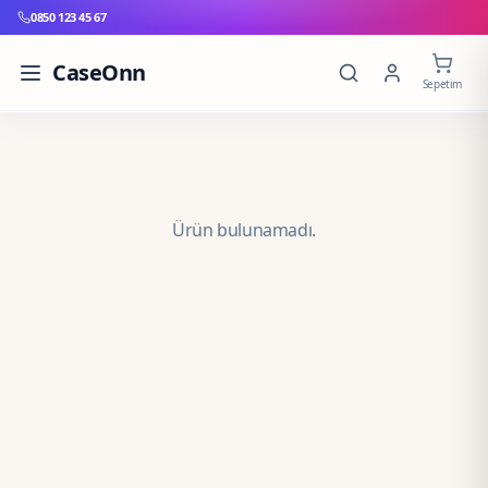
0850 123 45 67
CaseOnn
Sepetim
Ürün bulunamadı.