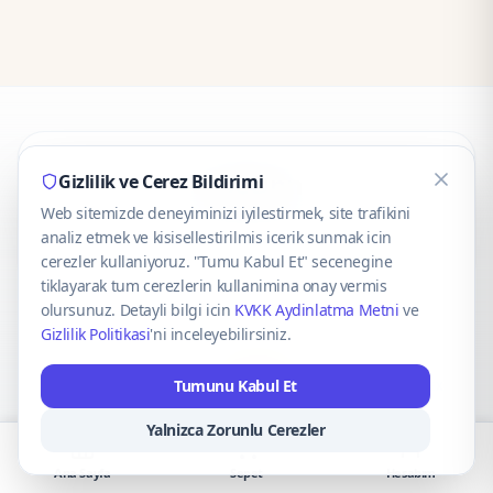
CaseOnn
Gizlilik ve Cerez Bildirimi
Web sitemizde deneyiminizi iyilestirmek, site trafikini
© 2025 CaseOnn. Tüm hakları saklıdır.
analiz etmek ve kisisellestirilmis icerik sunmak icin
cerezler kullaniyoruz. "Tumu Kabul Et" secenegine
tiklayarak tum cerezlerin kullanimina onay vermis
olursunuz. Detayli bilgi icin
KVKK Aydinlatma Metni
ve
Gizlilik Politikasi
'ni inceleyebilirsiniz.
Güvenli ödeme altyapısı
iyzico
tarafından sağlanmaktadır.
Tumunu Kabul Et
iyzico ile Öde
Troy
VISA
Mastercard
AMEX
Yalnizca Zorunlu Cerezler
Ana Sayfa
Sepet
Hesabım