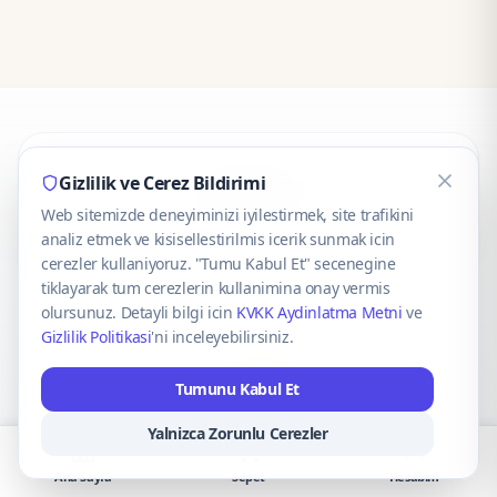
CaseOnn
Gizlilik ve Cerez Bildirimi
Web sitemizde deneyiminizi iyilestirmek, site trafikini
© 2025 CaseOnn. Tüm hakları saklıdır.
analiz etmek ve kisisellestirilmis icerik sunmak icin
cerezler kullaniyoruz. "Tumu Kabul Et" secenegine
tiklayarak tum cerezlerin kullanimina onay vermis
olursunuz. Detayli bilgi icin
KVKK Aydinlatma Metni
ve
Gizlilik Politikasi
'ni inceleyebilirsiniz.
Güvenli ödeme altyapısı
iyzico
tarafından sağlanmaktadır.
Tumunu Kabul Et
iyzico ile Öde
Troy
VISA
Mastercard
AMEX
Yalnizca Zorunlu Cerezler
Ana Sayfa
Sepet
Hesabım