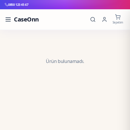
0850 123 45 67
CaseOnn
Sepetim
Ürün bulunamadı.