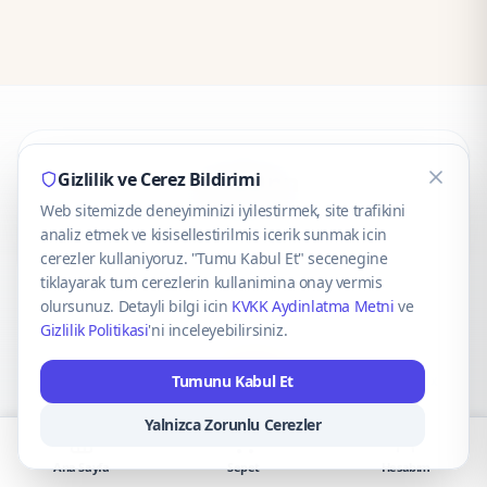
CaseOnn
Gizlilik ve Cerez Bildirimi
Web sitemizde deneyiminizi iyilestirmek, site trafikini
© 2025 CaseOnn. Tüm hakları saklıdır.
analiz etmek ve kisisellestirilmis icerik sunmak icin
cerezler kullaniyoruz. "Tumu Kabul Et" secenegine
tiklayarak tum cerezlerin kullanimina onay vermis
olursunuz. Detayli bilgi icin
KVKK Aydinlatma Metni
ve
Gizlilik Politikasi
'ni inceleyebilirsiniz.
Güvenli ödeme altyapısı
iyzico
tarafından sağlanmaktadır.
Tumunu Kabul Et
iyzico ile Öde
Troy
VISA
Mastercard
AMEX
Yalnizca Zorunlu Cerezler
Ana Sayfa
Sepet
Hesabım