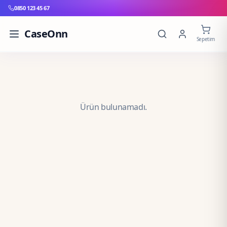
0850 123 45 67
CaseOnn
Sepetim
Ürün bulunamadı.