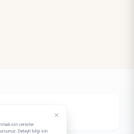
unmak icin cerezler
rsunuz. Detayli bilgi icin