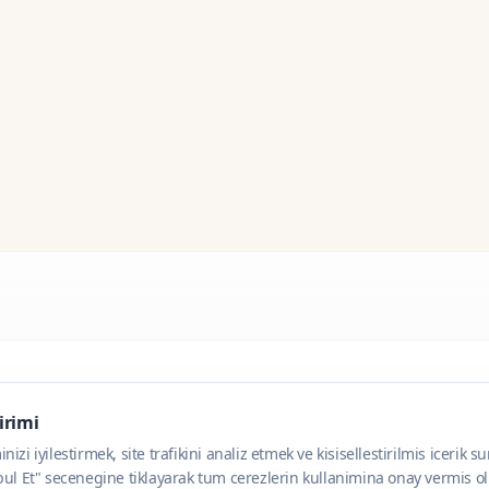
dirimi
zi iyilestirmek, site trafikini analiz etmek ve kisisellestirilmis icerik s
ul Et" secenegine tiklayarak tum cerezlerin kullanimina onay vermis olu