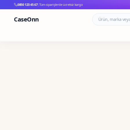
0850 123 45 67
|
Tüm siparişlerde ücretsiz kargo
CaseOnn