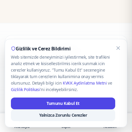
CaseOnn
Gizlilik ve Cerez Bildirimi
Web sitemizde deneyiminizi iyilestirmek, site trafikini
© 2025 CaseOnn. Tüm hakları saklıdır.
analiz etmek ve kisisellestirilmis icerik sunmak icin
cerezler kullaniyoruz. "Tumu Kabul Et" secenegine
tiklayarak tum cerezlerin kullanimina onay vermis
olursunuz. Detayli bilgi icin
KVKK Aydinlatma Metni
ve
Gizlilik Politikasi
'ni inceleyebilirsiniz.
Güvenli ödeme altyapısı
iyzico
tarafından sağlanmaktadır.
Tumunu Kabul Et
iyzico ile Öde
Troy
VISA
Mastercard
AMEX
Yalnizca Zorunlu Cerezler
Ana Sayfa
Sepet
Hesabım