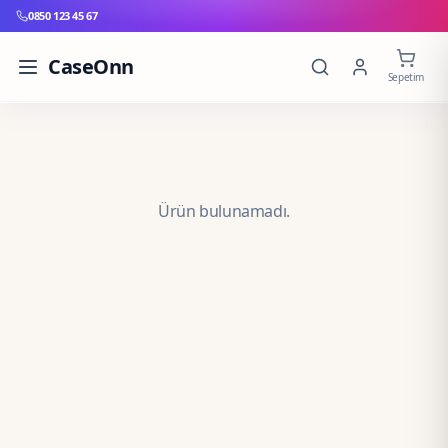
0850 123 45 67
CaseOnn
Sepetim
Ürün bulunamadı.