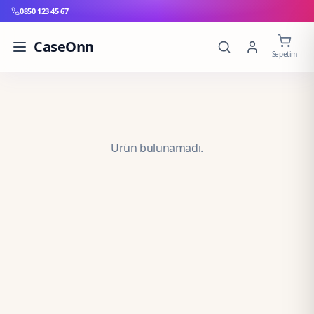
0850 123 45 67
CaseOnn
Sepetim
Ürün bulunamadı.