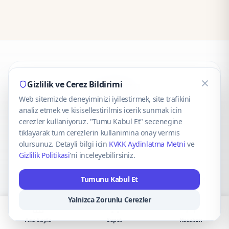
CaseOnn
Gizlilik ve Cerez Bildirimi
Web sitemizde deneyiminizi iyilestirmek, site trafikini
© 2025 CaseOnn. Tüm hakları saklıdır.
analiz etmek ve kisisellestirilmis icerik sunmak icin
cerezler kullaniyoruz. "Tumu Kabul Et" secenegine
tiklayarak tum cerezlerin kullanimina onay vermis
olursunuz. Detayli bilgi icin
KVKK Aydinlatma Metni
ve
Gizlilik Politikasi
'ni inceleyebilirsiniz.
Güvenli ödeme altyapısı
iyzico
tarafından sağlanmaktadır.
Tumunu Kabul Et
iyzico ile Öde
Troy
VISA
Mastercard
AMEX
Yalnizca Zorunlu Cerezler
Ana Sayfa
Sepet
Hesabım