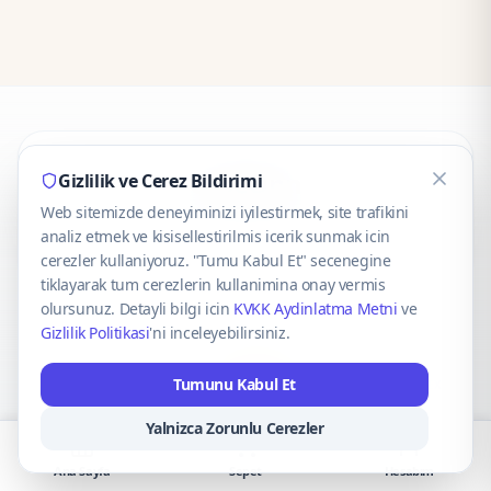
CaseOnn
Gizlilik ve Cerez Bildirimi
Web sitemizde deneyiminizi iyilestirmek, site trafikini
© 2025 CaseOnn. Tüm hakları saklıdır.
analiz etmek ve kisisellestirilmis icerik sunmak icin
cerezler kullaniyoruz. "Tumu Kabul Et" secenegine
tiklayarak tum cerezlerin kullanimina onay vermis
olursunuz. Detayli bilgi icin
KVKK Aydinlatma Metni
ve
Gizlilik Politikasi
'ni inceleyebilirsiniz.
Güvenli ödeme altyapısı
iyzico
tarafından sağlanmaktadır.
Tumunu Kabul Et
iyzico ile Öde
Troy
VISA
Mastercard
AMEX
Yalnizca Zorunlu Cerezler
Ana Sayfa
Sepet
Hesabım