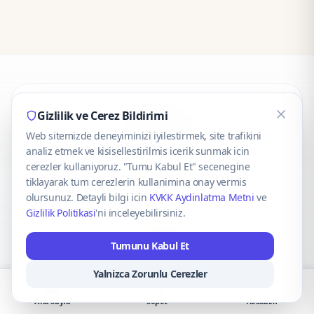
CaseOnn
Gizlilik ve Cerez Bildirimi
Web sitemizde deneyiminizi iyilestirmek, site trafikini
© 2025 CaseOnn. Tüm hakları saklıdır.
analiz etmek ve kisisellestirilmis icerik sunmak icin
cerezler kullaniyoruz. "Tumu Kabul Et" secenegine
tiklayarak tum cerezlerin kullanimina onay vermis
olursunuz. Detayli bilgi icin
KVKK Aydinlatma Metni
ve
Gizlilik Politikasi
'ni inceleyebilirsiniz.
Güvenli ödeme altyapısı
iyzico
tarafından sağlanmaktadır.
Tumunu Kabul Et
iyzico ile Öde
Troy
VISA
Mastercard
AMEX
Yalnizca Zorunlu Cerezler
Ana Sayfa
Sepet
Hesabım