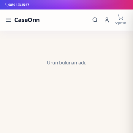
0850 123 45 67
CaseOnn
Sepetim
Ürün bulunamadı.