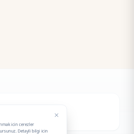
unmak icin cerezler
rsunuz. Detayli bilgi icin