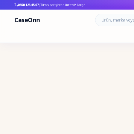
0850 123 45 67
|
Tüm siparişlerde ücretsiz kargo
CaseOnn