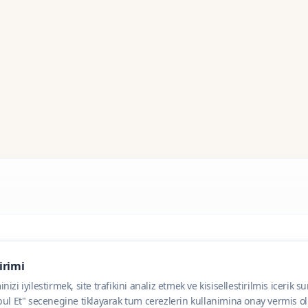
dirimi
zi iyilestirmek, site trafikini analiz etmek ve kisisellestirilmis icerik s
ul Et" secenegine tiklayarak tum cerezlerin kullanimina onay vermis olu