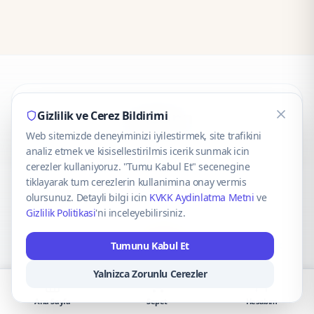
CaseOnn
Gizlilik ve Cerez Bildirimi
Web sitemizde deneyiminizi iyilestirmek, site trafikini
© 2025 CaseOnn. Tüm hakları saklıdır.
analiz etmek ve kisisellestirilmis icerik sunmak icin
cerezler kullaniyoruz. "Tumu Kabul Et" secenegine
tiklayarak tum cerezlerin kullanimina onay vermis
olursunuz. Detayli bilgi icin
KVKK Aydinlatma Metni
ve
Gizlilik Politikasi
'ni inceleyebilirsiniz.
Güvenli ödeme altyapısı
iyzico
tarafından sağlanmaktadır.
Tumunu Kabul Et
iyzico ile Öde
Troy
VISA
Mastercard
AMEX
Yalnizca Zorunlu Cerezler
Ana Sayfa
Sepet
Hesabım