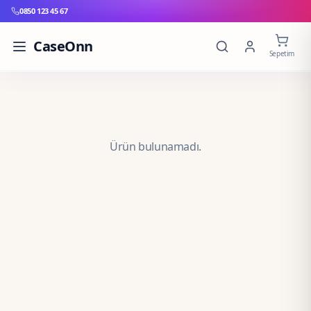
0850 123 45 67
CaseOnn
Sepetim
Ürün bulunamadı.