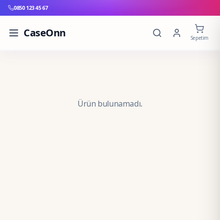
0850 123 45 67
CaseOnn
Sepetim
Ürün bulunamadı.