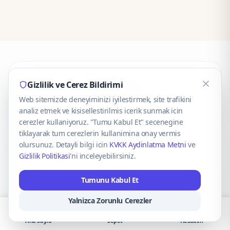
CaseOnn
Gizlilik ve Cerez Bildirimi
Web sitemizde deneyiminizi iyilestirmek, site trafikini
© 2025 CaseOnn. Tüm hakları saklıdır.
analiz etmek ve kisisellestirilmis icerik sunmak icin
cerezler kullaniyoruz. "Tumu Kabul Et" secenegine
tiklayarak tum cerezlerin kullanimina onay vermis
olursunuz. Detayli bilgi icin
KVKK Aydinlatma Metni
ve
Gizlilik Politikasi
'ni inceleyebilirsiniz.
Güvenli ödeme altyapısı
iyzico
tarafından sağlanmaktadır.
Tumunu Kabul Et
iyzico ile Öde
Troy
VISA
Mastercard
AMEX
Yalnizca Zorunlu Cerezler
Ana Sayfa
Sepet
Hesabım