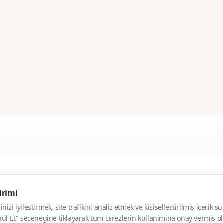
dirimi
zi iyilestirmek, site trafikini analiz etmek ve kisisellestirilmis icerik s
ul Et" secenegine tiklayarak tum cerezlerin kullanimina onay vermis olu