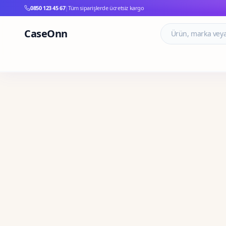
0850 123 45 67
|
Tüm siparişlerde ücretsiz kargo
CaseOnn