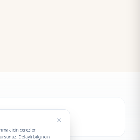
unmak icin cerezler
rsunuz. Detayli bilgi icin