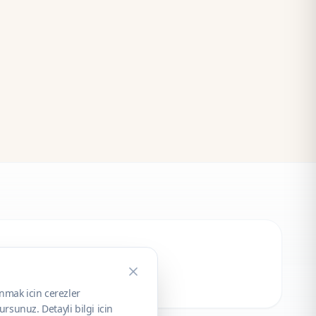
unmak icin cerezler
rsunuz. Detayli bilgi icin