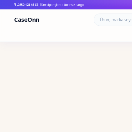
0850 123 45 67
|
Tüm siparişlerde ücretsiz kargo
CaseOnn