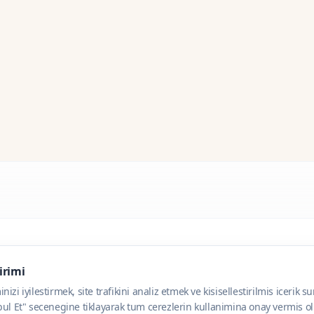
dirimi
zi iyilestirmek, site trafikini analiz etmek ve kisisellestirilmis icerik s
ul Et" secenegine tiklayarak tum cerezlerin kullanimina onay vermis olu