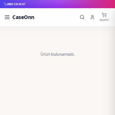
0850 123 45 67
CaseOnn
Sepetim
Ürün bulunamadı.