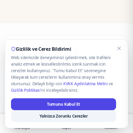
CaseOnn
Gizlilik ve Cerez Bildirimi
Web sitemizde deneyiminizi iyilestirmek, site trafikini
© 2025 CaseOnn. Tüm hakları saklıdır.
analiz etmek ve kisisellestirilmis icerik sunmak icin
cerezler kullaniyoruz. "Tumu Kabul Et" secenegine
tiklayarak tum cerezlerin kullanimina onay vermis
olursunuz. Detayli bilgi icin
KVKK Aydinlatma Metni
ve
Gizlilik Politikasi
'ni inceleyebilirsiniz.
Güvenli ödeme altyapısı
iyzico
tarafından sağlanmaktadır.
Tumunu Kabul Et
iyzico ile Öde
Troy
VISA
Mastercard
AMEX
Yalnizca Zorunlu Cerezler
Ana Sayfa
Sepet
Hesabım