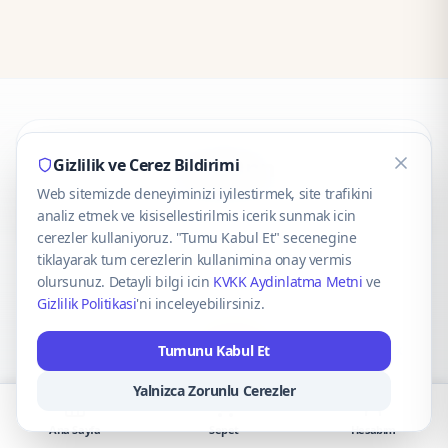
CaseOnn
Gizlilik ve Cerez Bildirimi
Web sitemizde deneyiminizi iyilestirmek, site trafikini
© 2025 CaseOnn. Tüm hakları saklıdır.
analiz etmek ve kisisellestirilmis icerik sunmak icin
cerezler kullaniyoruz. "Tumu Kabul Et" secenegine
tiklayarak tum cerezlerin kullanimina onay vermis
olursunuz. Detayli bilgi icin
KVKK Aydinlatma Metni
ve
Gizlilik Politikasi
'ni inceleyebilirsiniz.
Güvenli ödeme altyapısı
iyzico
tarafından sağlanmaktadır.
Tumunu Kabul Et
iyzico ile Öde
Troy
VISA
Mastercard
AMEX
Yalnizca Zorunlu Cerezler
Ana Sayfa
Sepet
Hesabım