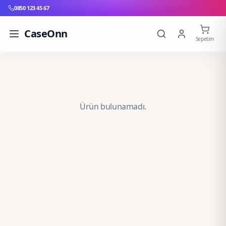
0850 123 45 67
CaseOnn
Sepetim
Ürün bulunamadı.