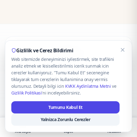
CaseOnn
Gizlilik ve Cerez Bildirimi
Web sitemizde deneyiminizi iyilestirmek, site trafikini
© 2025 CaseOnn. Tüm hakları saklıdır.
analiz etmek ve kisisellestirilmis icerik sunmak icin
cerezler kullaniyoruz. "Tumu Kabul Et" secenegine
tiklayarak tum cerezlerin kullanimina onay vermis
olursunuz. Detayli bilgi icin
KVKK Aydinlatma Metni
ve
Gizlilik Politikasi
'ni inceleyebilirsiniz.
Güvenli ödeme altyapısı
iyzico
tarafından sağlanmaktadır.
Tumunu Kabul Et
iyzico ile Öde
Troy
VISA
Mastercard
AMEX
Yalnizca Zorunlu Cerezler
Ana Sayfa
Sepet
Hesabım