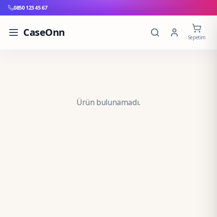
0850 123 45 67
CaseOnn
Sepetim
Ürün bulunamadı.