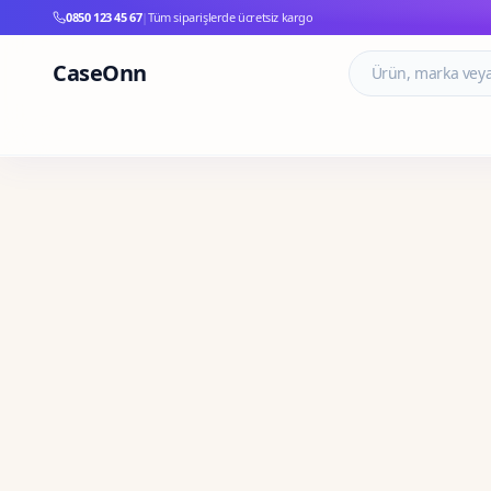
0850 123 45 67
|
Tüm siparişlerde ücretsiz kargo
CaseOnn