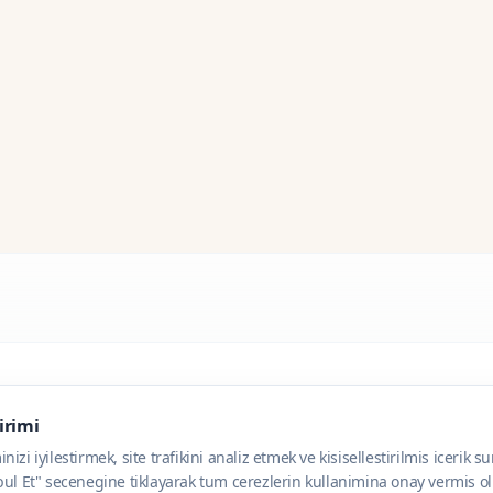
dirimi
zi iyilestirmek, site trafikini analiz etmek ve kisisellestirilmis icerik s
ul Et" secenegine tiklayarak tum cerezlerin kullanimina onay vermis olu