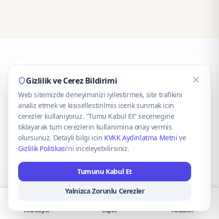
CaseOnn
Gizlilik ve Cerez Bildirimi
Web sitemizde deneyiminizi iyilestirmek, site trafikini
© 2025 CaseOnn. Tüm hakları saklıdır.
analiz etmek ve kisisellestirilmis icerik sunmak icin
cerezler kullaniyoruz. "Tumu Kabul Et" secenegine
tiklayarak tum cerezlerin kullanimina onay vermis
olursunuz. Detayli bilgi icin
KVKK Aydinlatma Metni
ve
Gizlilik Politikasi
'ni inceleyebilirsiniz.
Güvenli ödeme altyapısı
iyzico
tarafından sağlanmaktadır.
Tumunu Kabul Et
iyzico ile Öde
Troy
VISA
Mastercard
AMEX
Yalnizca Zorunlu Cerezler
Ana Sayfa
Sepet
Hesabım