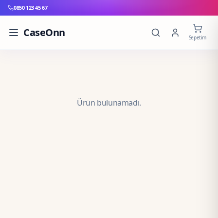
0850 123 45 67
CaseOnn
Sepetim
Ürün bulunamadı.