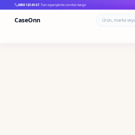
0850 123 45 67
|
Tüm siparişlerde ücretsiz kargo
CaseOnn