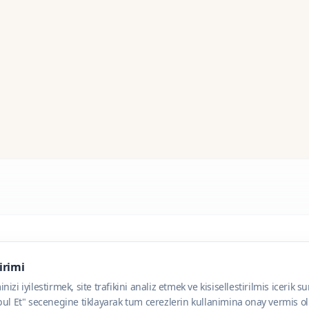
dirimi
zi iyilestirmek, site trafikini analiz etmek ve kisisellestirilmis icerik s
ul Et" secenegine tiklayarak tum cerezlerin kullanimina onay vermis olu