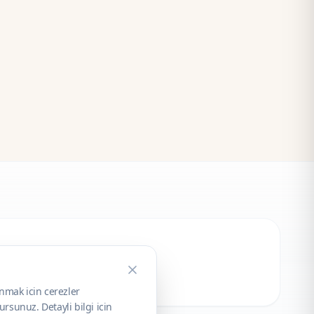
unmak icin cerezler
rsunuz. Detayli bilgi icin