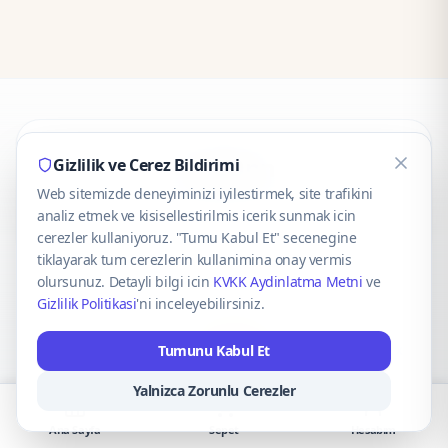
CaseOnn
Gizlilik ve Cerez Bildirimi
Web sitemizde deneyiminizi iyilestirmek, site trafikini
© 2025 CaseOnn. Tüm hakları saklıdır.
analiz etmek ve kisisellestirilmis icerik sunmak icin
cerezler kullaniyoruz. "Tumu Kabul Et" secenegine
tiklayarak tum cerezlerin kullanimina onay vermis
olursunuz. Detayli bilgi icin
KVKK Aydinlatma Metni
ve
Gizlilik Politikasi
'ni inceleyebilirsiniz.
Güvenli ödeme altyapısı
iyzico
tarafından sağlanmaktadır.
Tumunu Kabul Et
iyzico ile Öde
Troy
VISA
Mastercard
AMEX
Yalnizca Zorunlu Cerezler
Ana Sayfa
Sepet
Hesabım