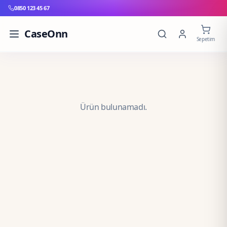
0850 123 45 67
CaseOnn
Sepetim
Ürün bulunamadı.