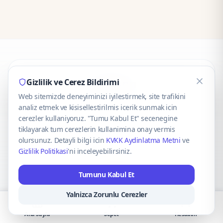
CaseOnn
Gizlilik ve Cerez Bildirimi
Web sitemizde deneyiminizi iyilestirmek, site trafikini
© 2025 CaseOnn. Tüm hakları saklıdır.
analiz etmek ve kisisellestirilmis icerik sunmak icin
cerezler kullaniyoruz. "Tumu Kabul Et" secenegine
tiklayarak tum cerezlerin kullanimina onay vermis
olursunuz. Detayli bilgi icin
KVKK Aydinlatma Metni
ve
Gizlilik Politikasi
'ni inceleyebilirsiniz.
Güvenli ödeme altyapısı
iyzico
tarafından sağlanmaktadır.
Tumunu Kabul Et
iyzico ile Öde
Troy
VISA
Mastercard
AMEX
Yalnizca Zorunlu Cerezler
Ana Sayfa
Sepet
Hesabım