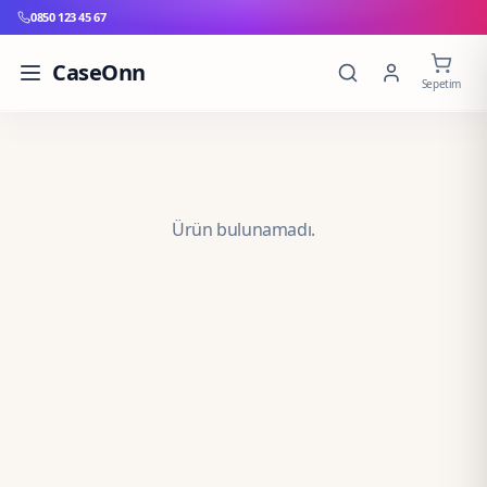
0850 123 45 67
CaseOnn
Sepetim
Ürün bulunamadı.