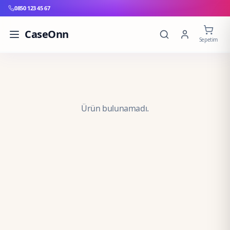
0850 123 45 67
CaseOnn
Sepetim
Ürün bulunamadı.