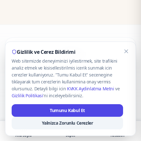
CaseOnn
Gizlilik ve Cerez Bildirimi
Web sitemizde deneyiminizi iyilestirmek, site trafikini
© 2025 CaseOnn. Tüm hakları saklıdır.
analiz etmek ve kisisellestirilmis icerik sunmak icin
cerezler kullaniyoruz. "Tumu Kabul Et" secenegine
tiklayarak tum cerezlerin kullanimina onay vermis
olursunuz. Detayli bilgi icin
KVKK Aydinlatma Metni
ve
Gizlilik Politikasi
'ni inceleyebilirsiniz.
Güvenli ödeme altyapısı
iyzico
tarafından sağlanmaktadır.
Tumunu Kabul Et
iyzico ile Öde
Troy
VISA
Mastercard
AMEX
Yalnizca Zorunlu Cerezler
Ana Sayfa
Sepet
Hesabım