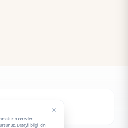
unmak icin cerezler
rsunuz. Detayli bilgi icin