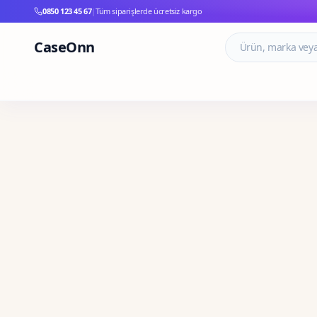
0850 123 45 67
|
Tüm siparişlerde ücretsiz kargo
CaseOnn