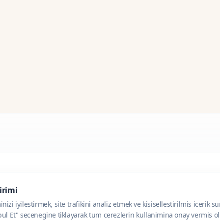
dirimi
zi iyilestirmek, site trafikini analiz etmek ve kisisellestirilmis icerik s
ul Et" secenegine tiklayarak tum cerezlerin kullanimina onay vermis olu