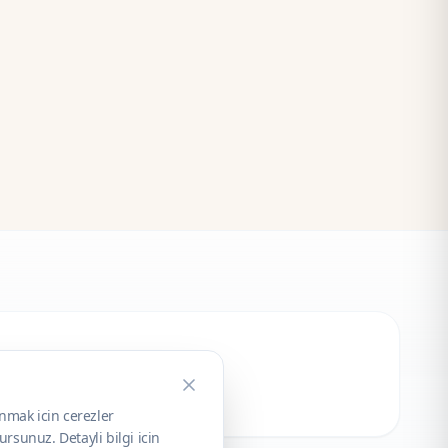
unmak icin cerezler
rsunuz. Detayli bilgi icin