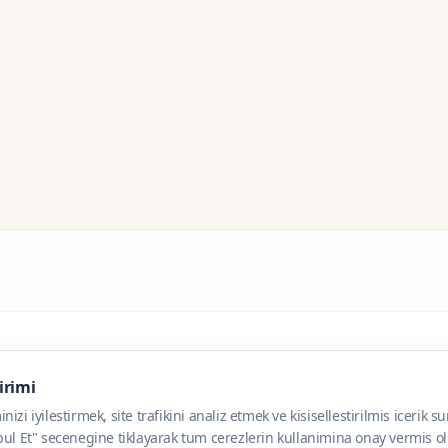
dirimi
zi iyilestirmek, site trafikini analiz etmek ve kisisellestirilmis icerik s
ul Et" secenegine tiklayarak tum cerezlerin kullanimina onay vermis olu