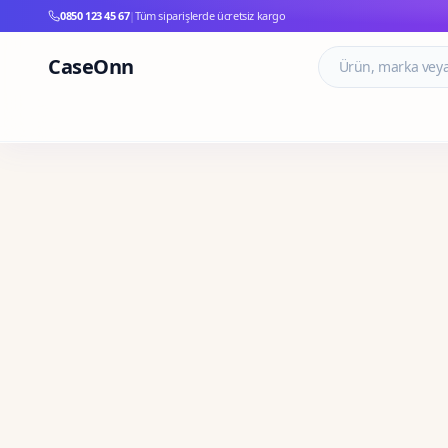
0850 123 45 67
|
Tüm siparişlerde ücretsiz kargo
CaseOnn