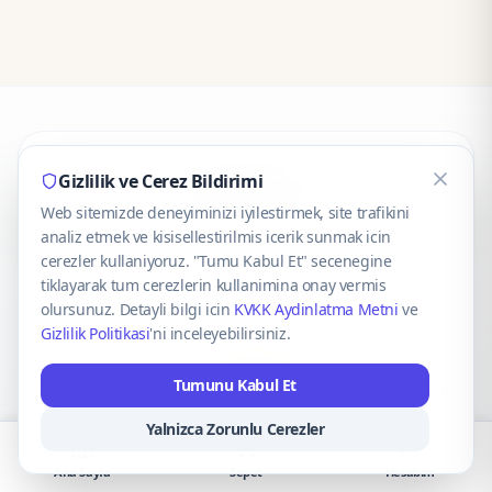
CaseOnn
Gizlilik ve Cerez Bildirimi
Web sitemizde deneyiminizi iyilestirmek, site trafikini
© 2025 CaseOnn. Tüm hakları saklıdır.
analiz etmek ve kisisellestirilmis icerik sunmak icin
cerezler kullaniyoruz. "Tumu Kabul Et" secenegine
tiklayarak tum cerezlerin kullanimina onay vermis
olursunuz. Detayli bilgi icin
KVKK Aydinlatma Metni
ve
Gizlilik Politikasi
'ni inceleyebilirsiniz.
Güvenli ödeme altyapısı
iyzico
tarafından sağlanmaktadır.
Tumunu Kabul Et
iyzico ile Öde
Troy
VISA
Mastercard
AMEX
Yalnizca Zorunlu Cerezler
Ana Sayfa
Sepet
Hesabım