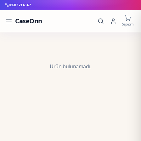
0850 123 45 67
CaseOnn
Sepetim
Ürün bulunamadı.